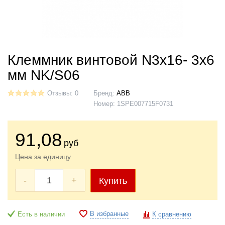
Клеммник винтовой N3x16- 3х6
мм NK/S06
Отзывы: 0
Бренд:
ABB
Номер:
1SPE007715F0731
91
,08
руб
Цена за единицу
-
+
Купить
В избранные
Есть в наличии
К сравнению