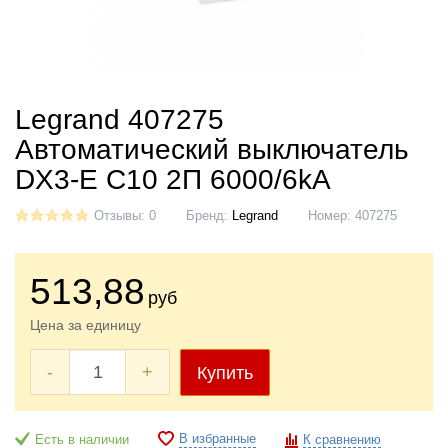
Legrand 407275
Автоматический выключатель
DX3-E C10 2П 6000/6kA
Отзывы: 0
Бренд:
Legrand
Номер:
407275
513
,88
руб
Цена за единицу
-
+
Купить
В избранные
Есть в наличии
К сравнению