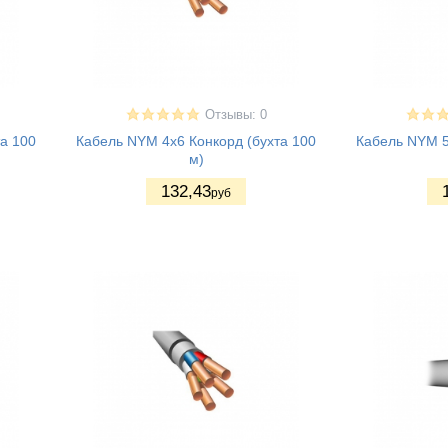
Отзывы: 0
а 100
Кабель NYM 4x6 Конкорд (бухта 100
Кабель NYM 5
м)
132
,43
руб