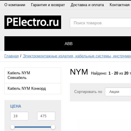
О компании
Гарантия и возврат
Доставка и оплата
Контактная
ABB
Главная
Электромонтажные изделия, кабельные системы, инструме
NYM
Кабель NYM
Найдено:
1
-
20
из
20
т
Севкабель
Кабель NYM Конкорд
Сортировать по
ЦЕНА