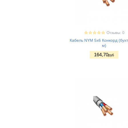
Отзывы: 0
Кабель NYM 5x6 Конкорд (бухт
м)
164
,70
руб