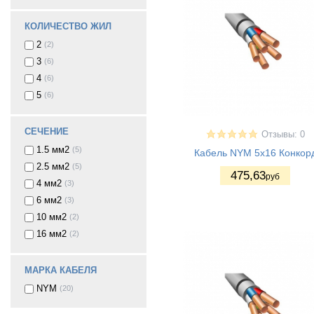
КОЛИЧЕСТВО ЖИЛ
2
(2)
3
(6)
4
(6)
5
(6)
СЕЧЕНИЕ
Отзывы: 0
1.5 мм2
(5)
Кабель NYM 5x16 Конкор
2.5 мм2
(5)
475
,63
руб
4 мм2
(3)
6 мм2
(3)
10 мм2
(2)
16 мм2
(2)
МАРКА КАБЕЛЯ
NYM
(20)