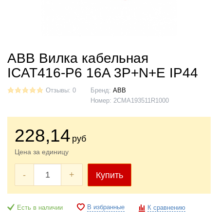
ABB Вилка кабельная
ICAT416-P6 16A 3P+N+E IP44
Отзывы: 0
Бренд:
ABB
Номер:
2CMA193511R1000
228
,14
руб
Цена за единицу
-
+
Купить
В избранные
Есть в наличии
К сравнению