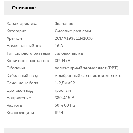
Описание
Характеристика
Значение
Категория
Силовые разъемы
Артикул
2CMA193511R1000
Номинальный ток
16 A
Тип силового разъема
силовая вилка
Количество контактов
3P+N+E
Оболочка
полиэфирный термопласт (PBT)
Кабельный ввод
мембранный сальник в комплекте
Сечение кабеля
1-2,5мм^2
Цветовой код
красный
Напряжение
380-415 В
Частота
50 и 60 Гц
Класс защиты
IP44