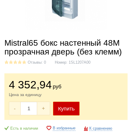
Mistral65 бокс настенный 48М
прозрачная дверь (без клемм)
Отзывы: 0
Номер:
1SL1207A00
4 352
,94
руб
Цена за единицу
-
+
Купить
В избранные
Есть в наличии
К сравнению