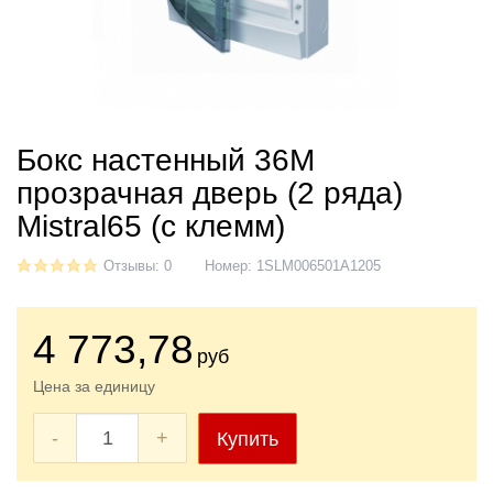
Бокс настенный 36М
прозрачная дверь (2 ряда)
Mistral65 (с клемм)
Отзывы: 0
Номер:
1SLM006501A1205
4 773
,78
руб
Цена за единицу
-
+
Купить