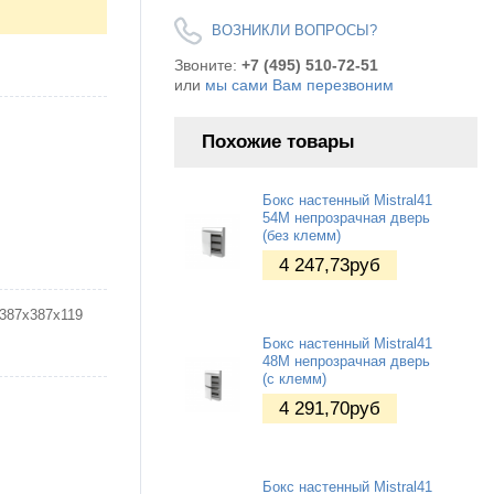
ВОЗНИКЛИ ВОПРОСЫ?
Звоните:
+7 (495) 510-72-51
или
мы сами Вам перезвоним
Похожие товары
Бокс настенный Mistral41
54М непрозрачная дверь
(без клемм)
4 247,73
руб
387х387х119
Бокс настенный Mistral41
48М непрозрачная дверь
(c клемм)
4 291,70
руб
Бокс настенный Mistral41