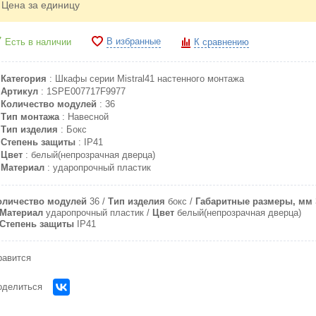
Цена за единицу
В избранные
Есть в наличии
К сравнению
Категория
: Шкафы серии Mistral41 настенного монтажа
Артикул
: 1SPE007717F9977
Количество модулей
: 36
Тип монтажа
: Навесной
Тип изделия
: Бокс
Степень защиты
: IP41
Цвет
: белый(непрозрачная дверца)
Материал
: ударопрочный пластик
оличество модулей
36
Тип изделия
бокс
Габаритные размеры, мм
Материал
ударопрочный пластик
Цвет
белый(непрозрачная дверца)
Степень защиты
IP41
равится
оделиться