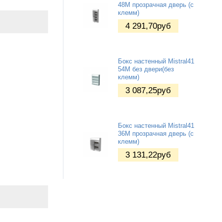
48М прозрачная дверь (c
клемм)
4 291,70
руб
Бокс настенный Mistral41
54М без двери(без
клемм)
3 087,25
руб
Бокс настенный Mistral41
36М прозрачная дверь (c
клемм)
3 131,22
руб