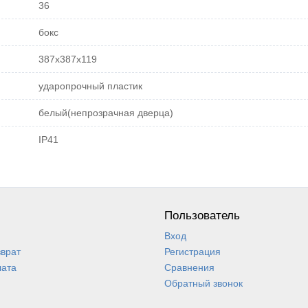
36
бокс
387х387х119
ударопрочный пластик
белый(непрозрачная дверца)
IP41
Пользователь
Вход
зврат
Регистрация
лата
Сравнения
Обратный звонок