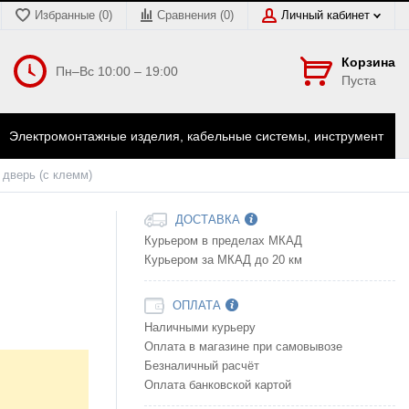
Избранные (0)
Сравнения (
0
)
Личный кабинет
Корзина
Пн–Вс 10:00 – 19:00
Пуста
Электромонтажные изделия, кабельные системы, инструмент
 дверь (c клемм)
ДОСТАВКА
Курьером в пределах МКАД
Курьером за МКАД до 20 км
ОПЛАТА
Наличными курьеру
Оплата в магазине при самовывозе
Безналичный расчёт
Оплата банковской картой