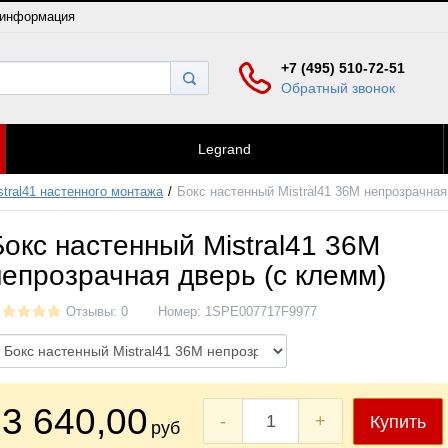
 информация
+7 (495) 510-72-51
Обратный звонок
Legrand
tral41 настенного монтажа
Бокс настенный Mistral41 36М непрозрачная
Бокс настенный Mistral41 36М
непрозрачная дверь (c клемм)
Отзывы: 0
Номер:
1SPE007717F9977
3 640
,00
-
+
Купить
руб