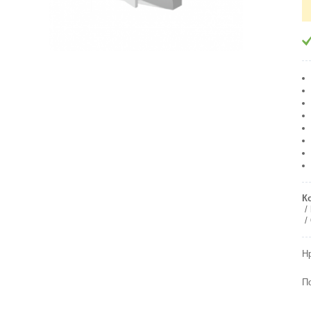
К
Н
П