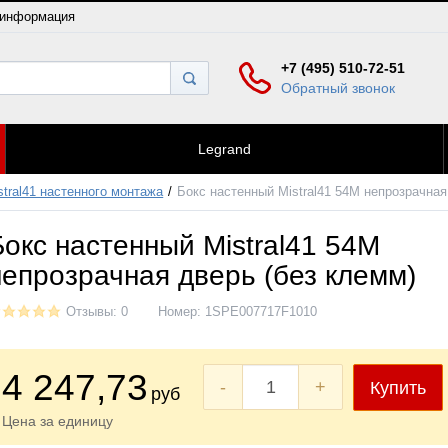
 информация
+7 (495) 510-72-51
Обратный звонок
Legrand
tral41 настенного монтажа
Бокс настенный Mistral41 54М непрозрачная
Бокс настенный Mistral41 54М
непрозрачная дверь (без клемм)
Отзывы: 0
Номер:
1SPE007717F1010
4 247
,73
-
+
Купить
руб
Цена за единицу