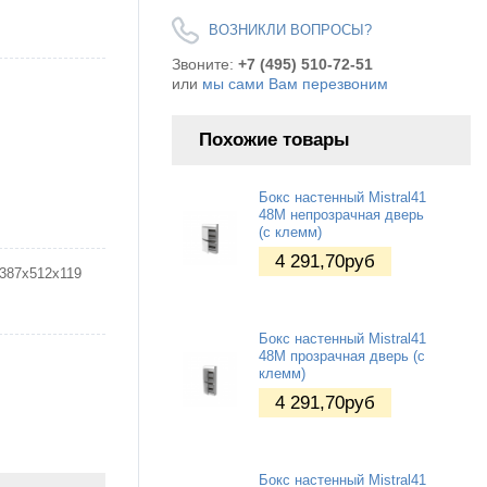
ВОЗНИКЛИ ВОПРОСЫ?
Звоните:
+7 (495) 510-72-51
или
мы сами Вам перезвоним
Похожие товары
Бокс настенный Mistral41
48М непрозрачная дверь
(c клемм)
4 291,70
руб
387х512х119
Бокс настенный Mistral41
48М прозрачная дверь (c
клемм)
4 291,70
руб
Бокс настенный Mistral41