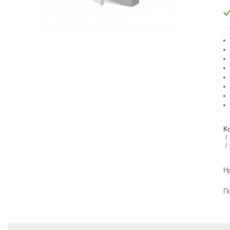
К
Н
П