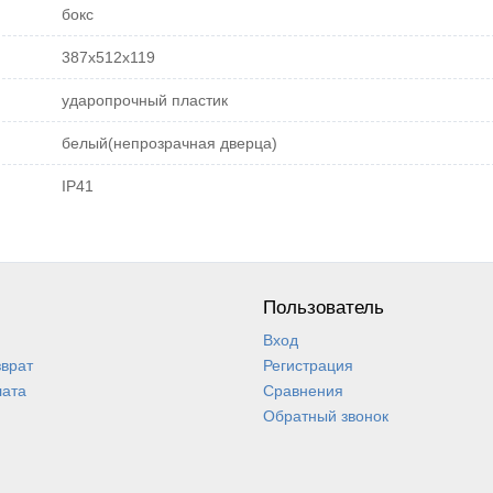
бокс
387х512х119
ударопрочный пластик
белый(непрозрачная дверца)
IP41
Пользователь
Вход
зврат
Регистрация
лата
Сравнения
Обратный звонок