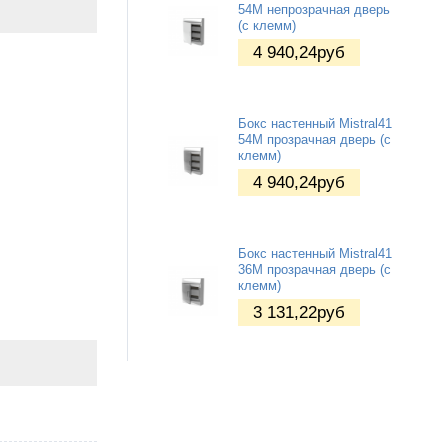
54М непрозрачная дверь
(c клемм)
4 940,24
руб
Бокс настенный Mistral41
54М прозрачная дверь (c
клемм)
4 940,24
руб
Бокс настенный Mistral41
36М прозрачная дверь (c
клемм)
3 131,22
руб