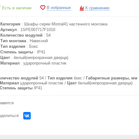
В избранные
Есть в наличии
К сравнению
Категория
: Шкафы серии Mistral41 настенного монтажа
Артикул
: 1SPE007717F1010
Количество модулей
: 54
Тип монтажа
: Навесной
Тип изделия
: Бокс
Степень защиты
: IP41
Цвет
: белый(непрозрачная дверца)
Материал
: ударопрочный пластик
оличество модулей
54
Тип изделия
бокс
Габаритные размеры, мм
Материал
ударопрочный пластик
Цвет
белый(непрозрачная дверца)
Степень защиты
IP41
равится
оделиться