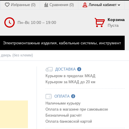
Избранные (0)
Сравнения (
0
)
Личный кабинет
Корзина
Пн–Вс 10:00 – 19:00
Пуста
Электромонтажные изделия, кабельные системы, инструмент
 дверь (без клемм)
ДОСТАВКА
Курьером в пределах МКАД
Курьером за МКАД до 20 км
ОПЛАТА
Наличными курьеру
Оплата в магазине при самовывозе
Безналичный расчёт
Оплата банковской картой