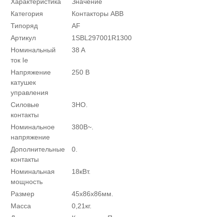
Характеристика
Значение
Категория
Контакторы ABB
Типоряд
AF
Артикул
1SBL297001R1300
Номинальный
38 A
ток Ie
Напряжение
250 В
катушек
управления
Силовые
3НО.
контакты
Номинальное
380В~.
напряжение
Дополнительные
0.
контакты
Номинальная
18кВт.
мощность
Размер
45х86х86мм.
Масса
0,21кг.