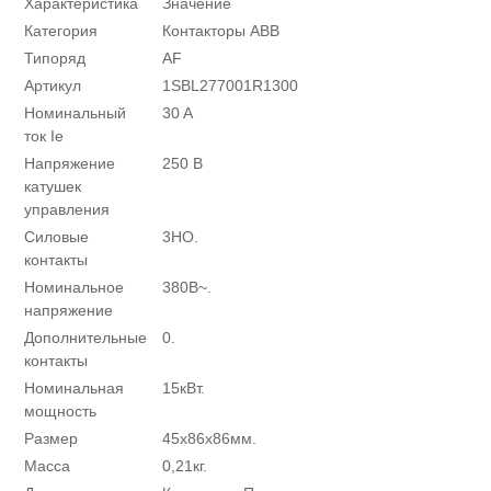
Характеристика
Значение
Категория
Контакторы ABB
Типоряд
AF
Артикул
1SBL277001R1300
Номинальный
30 A
ток Ie
Напряжение
250 В
катушек
управления
Силовые
3НО.
контакты
Номинальное
380В~.
напряжение
Дополнительные
0.
контакты
Номинальная
15кВт.
мощность
Размер
45х86х86мм.
Масса
0,21кг.