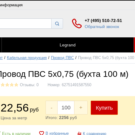
 информация
+7 (495) 510-72-51
Обратный звонок
Legrand
нт
Кабельная продукция
Провод ПВС
Провод ПВС 5x0,75 (бухта 100
Провод ПВС 5x0,75 (бухта 100 м)
Отзывы: 0
Номер:
62751491587550
22
,56
-
+
Купить
руб
Итого:
2256
руб
Цена за метр
В избранные
Есть в наличии
К сравнению