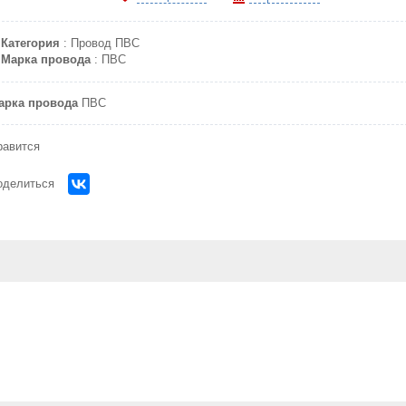
Категория
: Провод ПВС
Марка провода
: ПВС
арка провода
ПВС
равится
оделиться