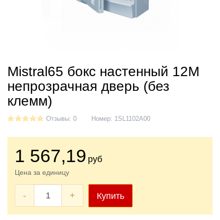
Mistral65 бокс настенный 12М
непрозрачная дверь (без
клемм)
Отзывы: 0
Номер:
1SL1102A00
1 567
,19
руб
Цена за единицу
-
+
Купить