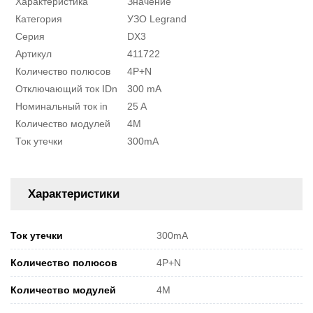
Характеристика
Значение
Категория
УЗО Legrand
Серия
DX3
Артикул
411722
Количество полюсов
4P+N
Отключающий ток IDn
300 mA
Номинальный ток in
25 A
Количество модулей
4M
Ток утечки
300mA
Характеристики
Ток утечки
300mA
Количество полюсов
4P+N
Количество модулей
4M