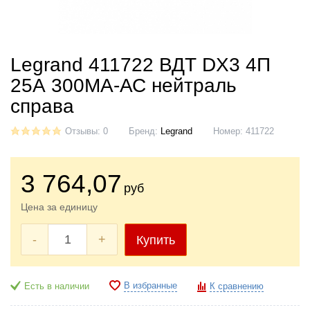
Legrand 411722 ВДТ DX3 4П
25А 300МА-АС нейтраль
справа
Отзывы: 0
Бренд:
Legrand
Номер:
411722
3 764
,07
руб
Цена за единицу
-
+
Купить
В избранные
Есть в наличии
К сравнению