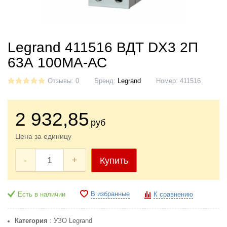
Legrand 411516 ВДТ DX3 2П
63А 100МА-АС
Отзывы: 0
Бренд:
Legrand
Номер:
411516
2 932
,85
руб
Цена за единицу
-
+
Купить
В избранные
Есть в наличии
К сравнению
Категория
: УЗО Legrand