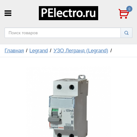
0
Главная
Legrand
УЗО Легранд (Legrand)