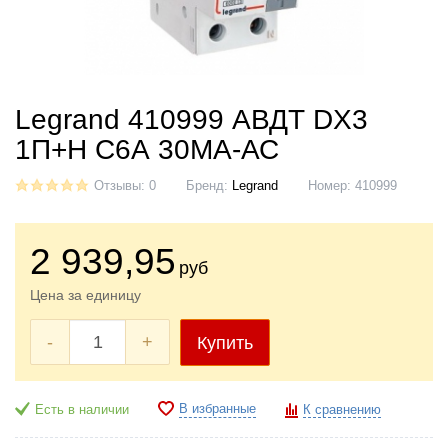
Legrand 410999 АВДТ DX3
1П+Н С6А 30МА-АС
Отзывы: 0
Бренд:
Legrand
Номер:
410999
2 939
,95
руб
Цена за единицу
-
+
Купить
В избранные
Есть в наличии
К сравнению