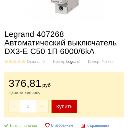
Legrand 407268
Автоматический выключатель
DX3-E C50 1П 6000/6kA
Отзывы: 0
Бренд:
Legrand
Номер:
407268
376
,81
руб
Цена за единицу
-
+
Купить
В избранные
Есть в наличии
К сравнению