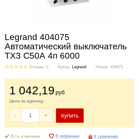
Legrand 404075
Автоматический выключатель
ТХ3 С50А 4п 6000
Отзывы: 0
Бренд:
Legrand
Номер:
404075
1 042
,19
руб
Цена за единицу
-
+
Купить
В избранные
Есть в наличии
К сравнению