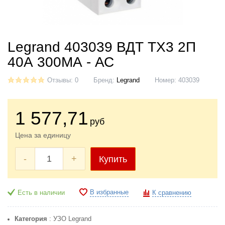
Legrand 403039 ВДТ TX3 2П
40А 300МА - АС
Отзывы: 0
Бренд:
Legrand
Номер:
403039
1 577
,71
руб
Цена за единицу
-
+
Купить
В избранные
Есть в наличии
К сравнению
Категория
: УЗО Legrand