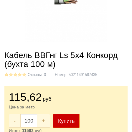
Кабель ВВГнг Ls 5x4 Конкорд
(бухта 100 м)
Отзывы: 0
Номер:
50211491587435
115
,62
руб
Цена за метр
-
+
Купить
Итого:
11562
руб