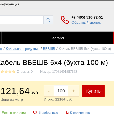
 информация
+7 (495) 510-72-51
Обратный звонок
Legrand
нт
Кабельная продукция
ВББШВ
Кабель ВББШВ 5x4 (бухта 100 м)
Кабель ВББШВ 5x4 (бухта 100 м)
Отзывы: 0
Номер:
17961491587622
121
,64
-
+
Купить
руб
Итого:
12164
руб
Цена за метр
В избранные
Есть в наличии
К сравнению