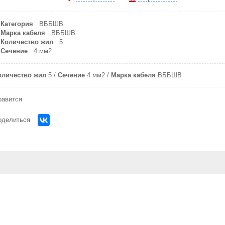
Категория
: ВББШВ
Марка кабеля
: ВББШВ
Количество жил
: 5
Сечение
: 4 мм2
оличество жил
5
Сечение
4 мм2
Марка кабеля
ВББШВ
равится
оделиться