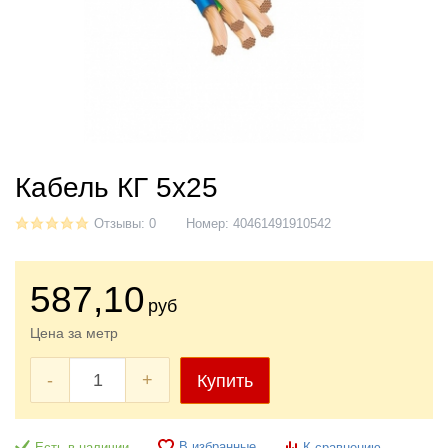
Кабель КГ 5x25
Отзывы: 0
Номер:
40461491910542
587
,10
руб
Цена за метр
-
+
Купить
В избранные