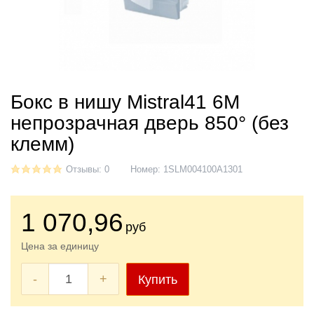
Бокс в нишу Mistral41 6М
непрозрачная дверь 850° (без
клемм)
Отзывы: 0
Номер:
1SLM004100A1301
1 070
,96
руб
Цена за единицу
-
+
Купить