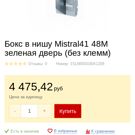
Бокс в нишу Mistral41 48М
зеленая дверь (без клемм)
Отзывы: 0
Номер:
1SLM004100A1208
4 475
,42
руб
Цена за единицу
-
+
Купить
В избранные
Есть в наличии
К сравнению