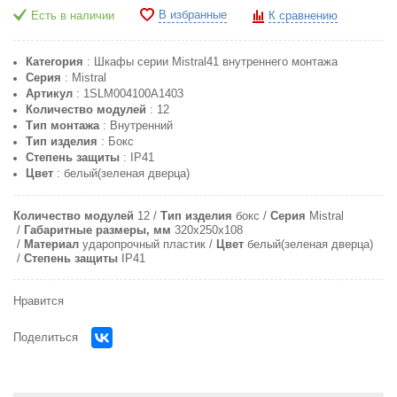
В избранные
Есть в наличии
К сравнению
Категория
: Шкафы серии Mistral41 внутреннего монтажа
Серия
: Mistral
Артикул
: 1SLM004100A1403
Количество модулей
: 12
Тип монтажа
: Внутренний
Тип изделия
: Бокс
Степень защиты
: IP41
Цвет
: белый(зеленая дверца)
Количество модулей
12
Тип изделия
бокс
Серия
Mistral
Габаритные размеры, мм
320x250x108
Материал
ударопрочный пластик
Цвет
белый(зеленая дверца)
Степень защиты
IP41
Нравится
Поделиться