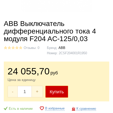
ABB Выключатель
дифференциального тока 4
модуля F204 AC-125/0,03
Отзывы: 0
Бренд:
ABB
Номер:
2CSF204001R1950
24 055
,70
руб
Цена за единицу
-
+
Купить
В избранные
Есть в наличии
К сравнению