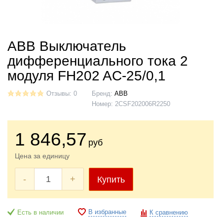
ABB Выключатель
дифференциального тока 2
модуля FH202 AC-25/0,1
Отзывы: 0
Бренд:
ABB
Номер:
2CSF202006R2250
1 846
,57
руб
Цена за единицу
-
+
Купить
В избранные
Есть в наличии
К сравнению