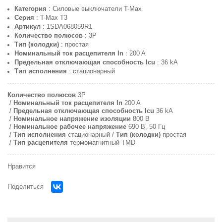
Категория
: Силовые выключатели T-Max
Серия
: T-Max T3
Артикул
: 1SDA068059R1
Количество полюсов
: 3P
Тип (колодки)
: простая
Номинальный ток расцепителя In
: 200 A
Предельная отключающая способность Icu
: 36 kA
Тип исполнения
: стационарный
Количество полюсов
3P
Номинальный ток расцепителя In
200 A
Предельная отключающая способность Icu
36 kA
Номинальное напряжение изоляции
800 В
Номинальное рабочее напряжение
690 В, 50 Гц
Тип исполнения
стационарный
Тип (колодки)
простая
Тип расцепителя
термомагнитный TMD
Нравится
Поделиться