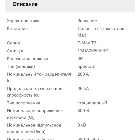
Описание
Характеристика
Значение
Категория
Силовые выключатели T-
Max
Серия
T-Max T3
Артикул
1SDA068059R1
Количество полюсов
3P
Тип (колодки)
простая
Номинальный ток расцепителя
200 A
In
Предельная отключающая
36 kA
способность Icu
Тип исполнения
стационарный
Номинальное напряжение
800 В
изоляции (Ui)
Номинальное импульсное
8 кВ
напряжение(Uimp)
Номинальное рабочее
690 В, 50 Гц