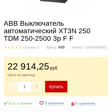
ABB Выключатель
автоматический XT3N 250
TDM 250-2500 3p F F
Отзывы: 0
Бренд:
ABB
Номер:
1SDA068059R1
22 914
,25
руб
Цена за единицу
-
+
Купить
В избранные
Есть в наличии
К сравнению