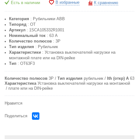
В избранные
Есть в наличии
К сравнению
Категория
: Рубильники ABB
Типоряд
: OT
Артикул
: 1SCA105332R1001
Номинальный ток
: 63 A
Количество полюсов
: 3P
Тип изделия
: Рубильник
Характеристики
: Установка выключателей нагрузки на
монтажной плате или на DIN-рейке
Тип
: OT63F3
Количество полюсов
3P
Тип изделия
рубильник
Ith (откр) А
63
Характеристика
Установка выключателей нагрузки на монтажной
плате или на DIN-рейке
Нравится
Поделиться