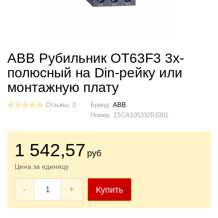
ABB Рубильник ОТ63F3 3х-
полюсный на Din-рейку или
монтажную плату
Отзывы: 0
Бренд:
ABB
Номер:
1SCA105332R1001
1 542
,57
руб
Цена за единицу
-
+
Купить