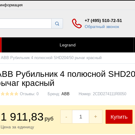
 информация
+7 (495) 510-72-51
Обратный звонок
Legrand
ABB Рубильник 4 полюсной SHD204/50 рычаг красный
ABB Рубильник 4 полюсной SHD20
рычаг красный
Отзывы: 0
Бренд:
ABB
Номер:
2CDD274111R0050
1 911
,83
-
+
Купить
руб
Цена за единицу