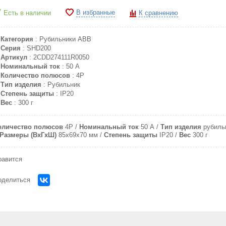
В избранные
Есть в наличии
К сравнению
Категория
: Рубильники ABB
Серия
: SHD200
Артикул
: 2CDD274111R0050
Номинальный ток
: 50 A
Количество полюсов
: 4P
Тип изделия
: Рубильник
Степень защиты
: IP20
Вес
: 300 г
оличество полюсов
4P
Номинальный ток
50 A
Тип изделия
рубиль
Размеры (ВхГхШ)
85x69x70 мм
Степень защиты
IP20
Вес
300 г
равится
оделиться