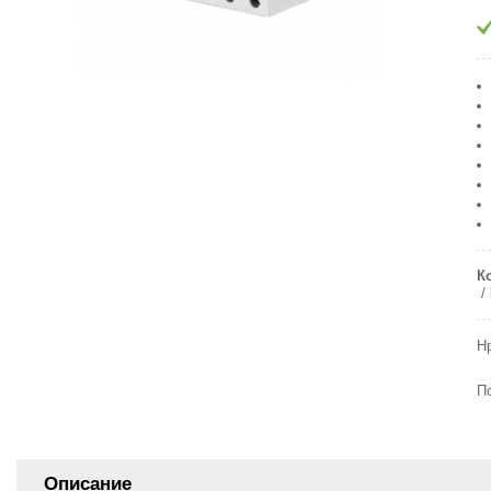
К
Н
П
Описание