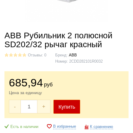
ABB Рубильник 2 полюсной
SD202/32 рычаг красный
Отзывы: 0
Бренд:
ABB
Номер:
2CDD282101R0032
685
,94
руб
Цена за единицу
-
+
Купить
В избранные
Есть в наличии
К сравнению