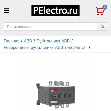
0
Главная
ABB
Рубильники ABB
Реверсивные рубильники ABB типоряд ОТ