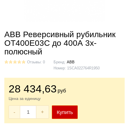
ABB Реверсивный рубильник
ОТ400Е03C до 400А 3х-
полюсный
Отзывы: 0
Бренд:
ABB
Номер:
1SCA022764R1950
28 434
,63
руб
Цена за единицу
-
+
Купить