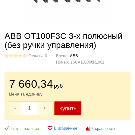
ABB ОТ100F3C 3-х полюсный
(без ручки управления)
Отзывы: 0
Бренд:
ABB
Номер:
1SCA105008R1001
7 660
,34
руб
Цена за единицу
-
+
Купить
В избранные
Есть в наличии
К сравнению