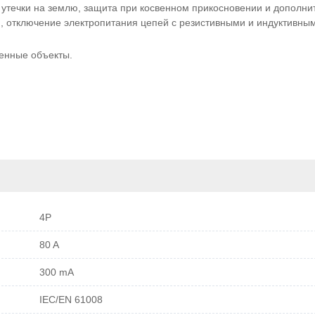
 утечки на землю, защита при косвенном прикосновении и дополни
, отключение электропитания цепей с резистивными и индуктивны
енные объекты.
4P
80 A
300 mA
IEC/EN 61008