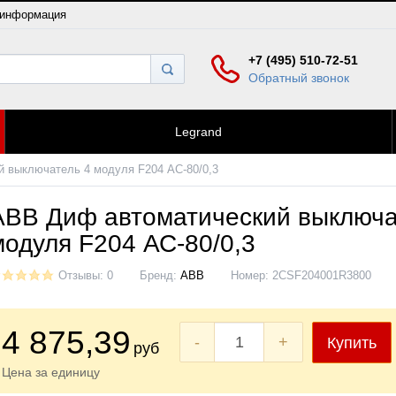
 информация
+7 (495) 510-72-51
Обратный звонок
Legrand
 выключатель 4 модуля F204 АС-80/0,3
ABB Диф автоматический выключа
модуля F204 АС-80/0,3
Отзывы: 0
Бренд:
ABB
Номер:
2CSF204001R3800
4 875
,39
-
+
Купить
руб
Цена за единицу