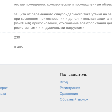
жилые помещения, коммерческие и промышленные объек
защита от переменного синусоидального тока утечки на з
при косвенном прикосновении и дополнительная защита 
(In=30 мA) прикосновении, отключение электропитания це
резистивными и индуктивными нагрузками
230
0.405
Пользователь
Вход
зврат
Регистрация
лата
Сравнения
Обратный звонок