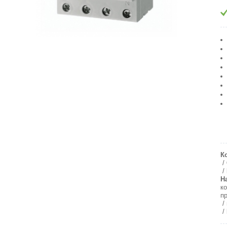
К
Н
к
п