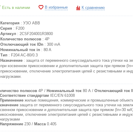
В избранные
Есть в наличии
К сравнению
Категория
: УЗО ABB
Серия
: F200
Артикул
: 2CSF204001R3800
Количество полюсов
: 4P
Отключающий ток IDn
: 300 mA
Номинальный ток in
: 80 A
Тип
: F204 AС-80/0.3
Назначение
: защита от переменного синусоидального тока утечки на з
при косвенном прикосновении и дополнительная защита при прямом (In
прикосновении, отключение электропитания цепей с резистивными и ин
нагрузками.
оличество полюсов
4P
Номинальный ток
80 A
Отключающий ток I
Соответствие стандартам
IEC/EN 61008
Применение
жилые помещения, коммерческие и промышленные объект
азначение
защита от переменного синусоидального тока утечки на земл
освенном прикосновении и дополнительная защита при прямом (In=30 мA
рикосновении, отключение электропитания цепей с резистивными и инду
нагрузками
Напряжение
230
Масса
0.405