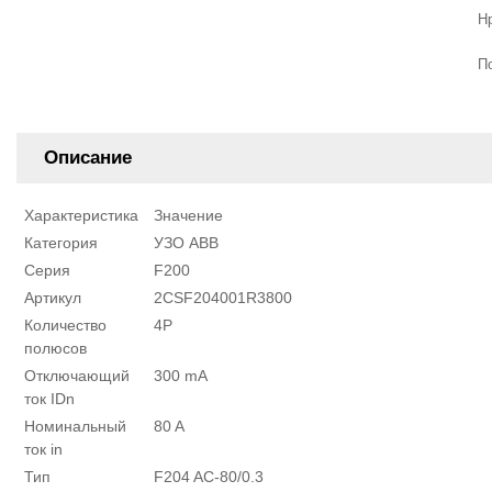
Н
П
Описание
Характеристика
Значение
Категория
УЗО ABB
Серия
F200
Артикул
2CSF204001R3800
Количество
4P
полюсов
Отключающий
300 mA
ток IDn
Номинальный
80 A
ток in
Тип
F204 AС-80/0.3