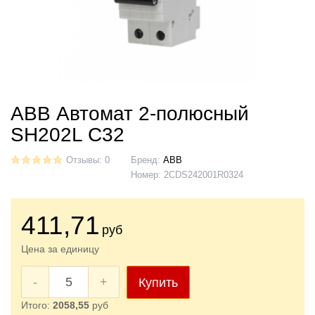
ABB Автомат 2-полюсный
SH202L C32
Отзывы: 0
Бренд:
ABB
Номер:
2CDS242001R0324
411
,71
руб
Цена за единицу
-
+
Купить
Итого:
2058,55
руб