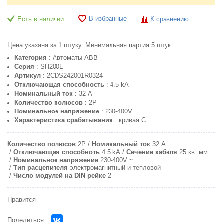
В избранные
Есть в наличии
К сравнению
Цена указана за 1 штуку. Минимальная партия 5 штук.
Категория
: Автоматы ABB
Серия
: SH200L
Артикул
: 2CDS242001R0324
Отключающая способность
: 4.5 kA
Номинальный ток
: 32 A
Количество полюсов
: 2P
Номинальное напряжение
: 230-400V ~
Характеристика срабатывания
: кривая C
Количество полюсов
2P
Номинальный ток
32 A
Отключающая способноть
4.5 kA
Сечение кабеля
25 кв. мм
Номинальное напряжение
230-400V ~
Тип расцепителя
электромагнитный и тепловой
Число модулей на DIN рейке
2
Нравится
Поделиться