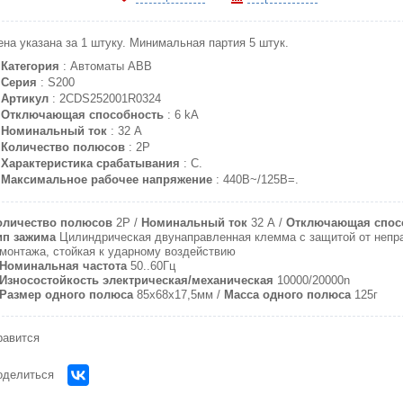
ена указана за 1 штуку. Минимальная партия 5 штук.
Категория
: Автоматы ABB
Серия
: S200
Артикул
: 2CDS252001R0324
Отключающая способность
: 6 kA
Номинальный ток
: 32 A
Количество полюсов
: 2P
Характеристика срабатывания
: C.
Максимальное рабочее напряжение
: 440В~/125В=.
оличество полюсов
2P
Номинальный ток
32 A
Отключающая спос
ип зажима
Цилиндрическая двунаправленная клемма с защитой от непр
монтажа, стойкая к ударному воздействию
Номинальная частота
50..60Гц
Износостойкость электрическая/механическая
10000/20000n
Размер одного полюса
85х68х17,5мм
Масса одного полюса
125г
равится
оделиться