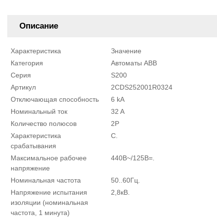
Описание
Характеристика
Значение
Категория
Автоматы ABB
Серия
S200
Артикул
2CDS252001R0324
Отключающая способность
6 kA
Номинальный ток
32 A
Количество полюсов
2P
Характеристика
C.
срабатывания
Максимальное рабочее
440В~/125В=.
напряжение
Номинальная частота
50..60Гц.
Напряжение испытания
2,8кВ.
изоляции (номинальная
частота, 1 минута)