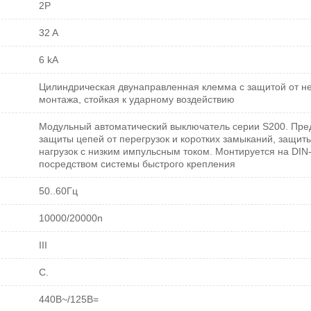
2P
32 A
6 kA
Цилиндрическая двунаправленная клемма с защитой от н
монтажа, стойкая к ударному воздействию
Модульный автоматический выключатель серии S200. Пре
защиты цепей от перегрузок и коротких замыканий, защит
нагрузок с низким импульсным током. Монтируется на DIN
посредством системы быстрого крепления
50..60Гц
10000/20000n
III
C.
440В~/125В=