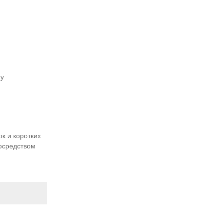
му
к и коротких
посредством