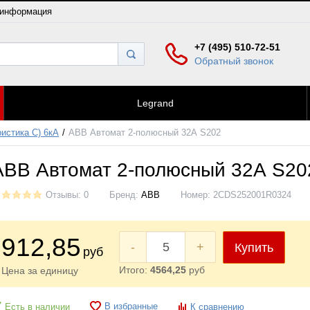
 информация
+7 (495) 510-72-51
Обратный звонок
Legrand
истика C) 6кА
ABB Автомат 2-полюсный 32А S202
ABB Автомат 2-полюсный 32А S20
Отзывы: 0
Бренд:
ABB
Номер:
2CDS252001R0324
912
,85
-
+
Купить
руб
Итого:
4564,25
руб
Цена за единицу
В избранные
Есть в наличии
К сравнению