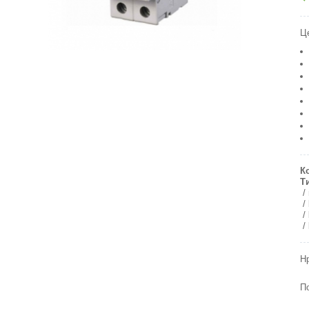
Ц
К
Т
Н
П