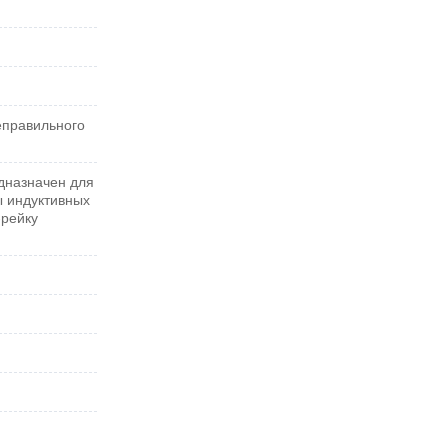
еправильного
дназначен для
ы индуктивных
-рейку