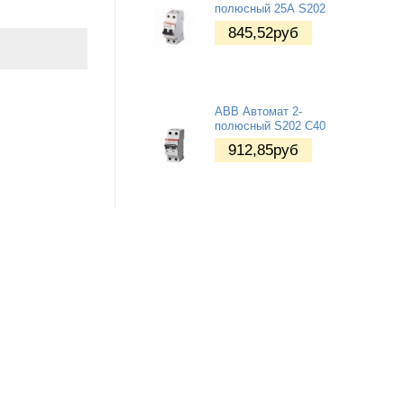
полюсный 25А S202
845,52
руб
ABB Автомат 2-
полюсный S202 С40
912,85
руб