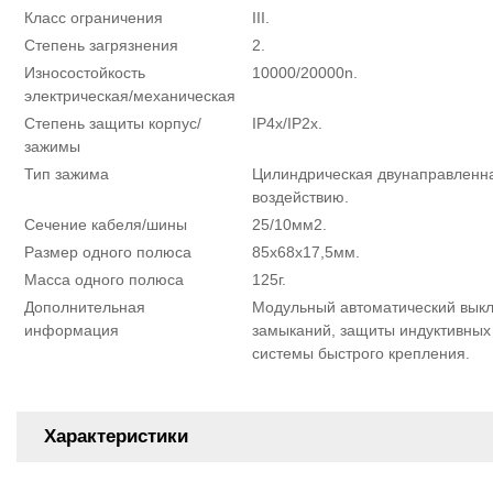
Класс ограничения
III.
Степень загрязнения
2.
Износостойкость
10000/20000n.
электрическая/механическая
Степень защиты корпус/
IP4x/IP2x.
зажимы
Тип зажима
Цилиндрическая двунаправленна
воздействию.
Сечение кабеля/шины
25/10мм2.
Размер одного полюса
85х68х17,5мм.
Масса одного полюса
125г.
Дополнительная
Модульный автоматический выклю
информация
замыканий, защиты индуктивных 
системы быстрого крепления.
Характеристики