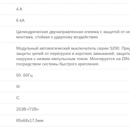
4 A
6 kA
Цилиндрическая двунаправленная клемма с защитой от н
монтажа, стойкая к ударному воздействию
Модульный автоматический выключатель серии S200. Пре
защиты цепей от перегрузок и коротких замыканий, защит
нагрузок с низким импульсным током. Монтируется на DIN
посредством системы быстрого крепления
50..60Гц
III
C.
253В~/72В=
85х68х17,5мм