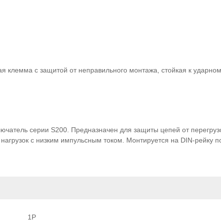
я клемма с защитой от неправильного монтажа, стойкая к ударно
чатель серии S200. Предназначен для защиты цепей от перегрузо
нагрузок с низким импульсным током. Монтируется на DIN-рейку 
1P