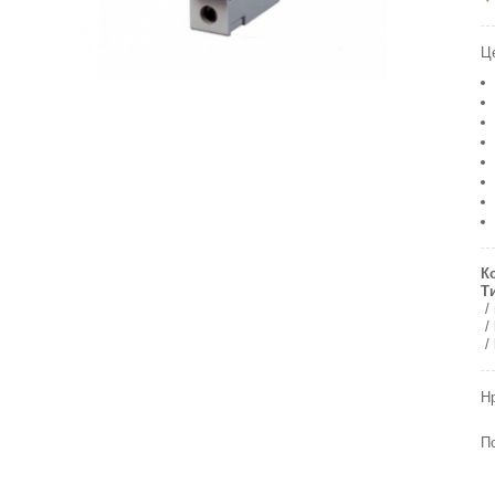
Ц
К
Т
Н
П