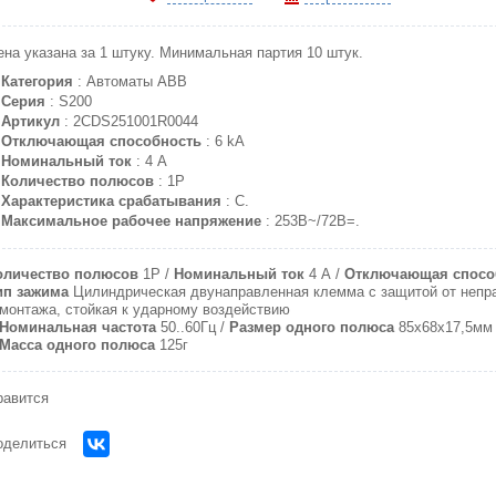
ена указана за 1 штуку. Минимальная партия 10 штук.
Категория
: Автоматы ABB
Серия
: S200
Артикул
: 2CDS251001R0044
Отключающая способность
: 6 kA
Номинальный ток
: 4 A
Количество полюсов
: 1P
Характеристика срабатывания
: C.
Максимальное рабочее напряжение
: 253В~/72В=.
оличество полюсов
1P
Номинальный ток
4 A
Отключающая спосо
ип зажима
Цилиндрическая двунаправленная клемма с защитой от непр
монтажа, стойкая к ударному воздействию
Номинальная частота
50..60Гц
Размер одного полюса
85х68х17,5мм
Масса одного полюса
125г
равится
оделиться