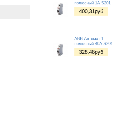
полюсный 1А S201
400,31
руб
ABB Автомат 1-
полюсный 40А S201
328,48
руб