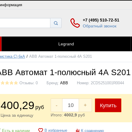
 информация
+7 (495) 510-72-51
Обратный звонок
Legrand
истика C) 6кА
ABB Автомат 1-полюсный 4А S201
ABB Автомат 1-полюсный 4А S201
Отзывы: 0
Бренд:
ABB
Номер:
2CDS251001R0044
400
,29
-
+
Купить
руб
Итого:
4002,9
руб
Цена за единицу
В избранные
Есть в наличии
К сравнению