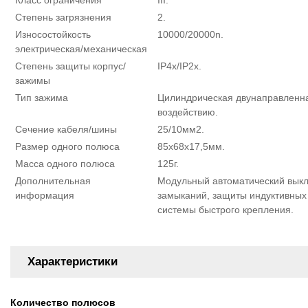
Класс ограничения
III.
Степень загрязнения
2.
Износостойкость
10000/20000n.
электрическая/механическая
Степень защиты корпус/
IP4x/IP2x.
зажимы
Тип зажима
Цилиндрическая двунаправленна
воздействию.
Сечение кабеля/шины
25/10мм2.
Размер одного полюса
85х68х17,5мм.
Масса одного полюса
125г.
Дополнительная
Модульный автоматический выклю
информация
замыканий, защиты индуктивных 
системы быстрого крепления.
Характеристики
Количество полюсов