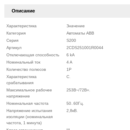
Описание
Характеристика
Значение
Категория
Автоматы ABB
Серия
S200
Артикул
2CDS251001R0044
Отключающая способность
6 kA
Номинальный ток
4 A
Количество полюсов
1P
Характеристика
C.
срабатывания
Максимальное рабочее
253В~/72В=.
напряжение
Номинальная частота
50..60Гц.
Напряжение испытания
2,8кВ.
изоляции (номинальная
частота, 1 минута)