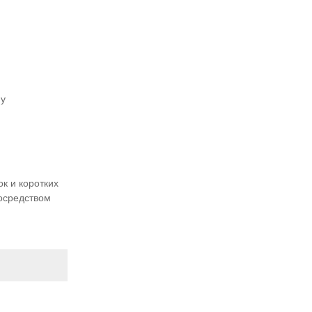
му
к и коротких
посредством