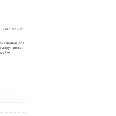
еправильного
дназначен для
ы индуктивных
-рейку